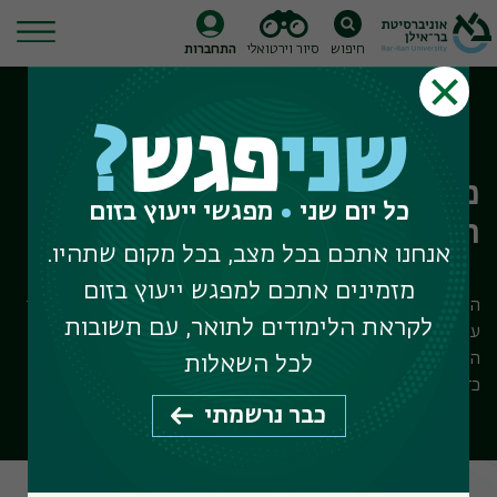
חיפוש
סיור וירטואלי
התחברות
Ski
t
שני
פגש
?
conten
מדור קבלת תלמידים לתואר
כל יום שני
מפגשי ייעוץ בזום
ראשון
אנחנו אתכם בכל מצב, בכל מקום שתהיו.
מזמינים אתכם למפגש ייעוץ בזום
המדור מטפל ברישום לתואר ראשון, רפואה ותעודת הוראה. אם הנך
לקראת הלימודים לתואר, עם תשובות
עומד בתנאים לקבלה אנו שמחים בשמחתך. אם אינך עומד בתנאי
הקבלה יש באפשרותך להתייעץ עם נציגי המדור לקבלת תלמידים
לכל השאלות
כדי לבדוק אפשרויות לשיפור סיכויי קבלתך.
כבר נרשמתי