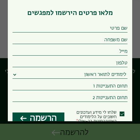
מפגשים קרובים במדור
מלאו פרטים הירשמו למפגשים
לוח המפגשים המרכזי
הבחירות שלי
שלחו לי מידע ועדכונים
הרשמה
Powered by Forms-Wizard
חשובים על הלימודים
באוניברסיטת בר-אילן
להרשמה