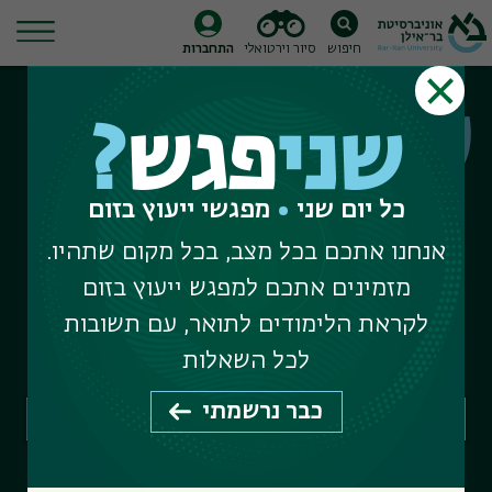
חיפוש
סיור וירטואלי
התחברות
Ski
שני
פגש
?
t
שני
פגש
?
conten
כל יום שני
מפגשי ייעוץ בזום
כל יום שני
מפגשי ייעוץ בזום
אנחנו אתכם בכל מצב, בכל מקום שתהיו.
מזמינים אתכם למפגש ייעוץ בזום
המפגש הבא ב-20 ביולי
לקראת הלימודים לתואר, עם תשובות
תואר ראשון 11:00-10:00
לכל השאלות
תארים מתקדמים 12:00-11:00
כבר נרשמתי
חיפוש פקולטות, מחלקות, תוכניות לימוד ומדורי מנהל