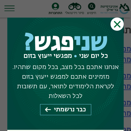
חיפוש
סיור וירטואלי
התחברות
Ski
תגית חיפוש:
m.a education
t
שני
פגש
?
conten
מפגש עם הפקולטה לחינוך – תארים
כל יום שני
מפגשי ייעוץ בזום
מתקדמים
אנחנו אתכם בכל מצב, בכל מקום שתהיו.
מפגש עם הפקולטה לחינוך – תארים
מזמינים אתכם למפגש ייעוץ בזום
מתקדמים
לקראת הלימודים לתואר, עם תשובות
לכל השאלות
מפגש עם הפקולטה לחינוך – תארים
כבר נרשמתי
מתקדמים
מפגש עם ביה"ס להכשרת מורים – תעודת