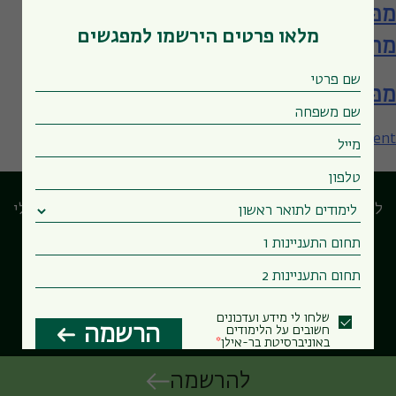
מפגש עם המחלקה למדעי המידע – תארים
מלאו פרטים הירשמו למפגשים
מתקדמים
מפגש עם המחלקה למדעי המידע
on
Leave a Comment
מפגש
עם
המחלקה
לוח המפגשים המרכזי
הבחירות שלי
למדעי
המידע
שלחו לי מידע ועדכונים
הרשמה
חשובים על הלימודים
Powered by Forms-Wizard
באוניברסיטת בר-אילן
להרשמה