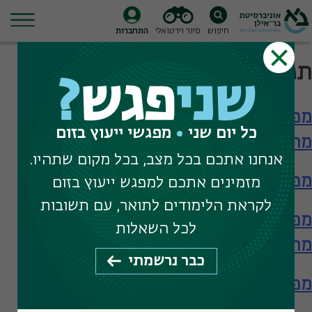
חיפוש
סיור וירטואלי
התחברות
Ski
תגית חיפוש:
java script
t
שני
פגש
?
conten
מפגש עם המחלקה למדעי המידע – תארים
כל יום שני
מפגשי ייעוץ בזום
מתקדמים
אנחנו אתכם בכל מצב, בכל מקום שתהיו.
מפגש עם המחלקה למדעי המידע
מזמינים אתכם למפגש ייעוץ בזום
לקראת הלימודים לתואר, עם תשובות
מפגש עם המחלקה למדעי המידע – תארים
לכל השאלות
מתקדמים
כבר נרשמתי
מפגש עם המחלקה למדעי המידע