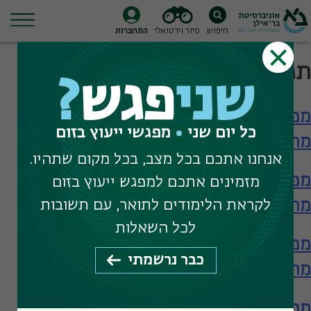
חיפוש
סיור וירטואלי
התחברות
Ski
תגית חיפוש:
education thesis
t
שני
פגש
?
conten
מפגש עם הפקולטה לחינוך – תארים
כל יום שני
מפגשי ייעוץ בזום
מתקדמים
אנחנו אתכם בכל מצב, בכל מקום שתהיו.
מפגש עם הפקולטה לחינוך – תארים
מזמינים אתכם למפגש ייעוץ בזום
מתקדמים
לקראת הלימודים לתואר, עם תשובות
לכל השאלות
מפגש עם הפקולטה לחינוך – תארים
כבר נרשמתי
מתקדמים
מפגש עם ביה"ס להכשרת מורים – תעודת