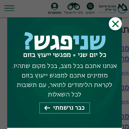
חיפוש
סיור וירטואלי
התחברות
Ski
תגית חיפוש:
תפעול
t
שני
פגש
?
conten
מפגש עם המחלקה לניהול – תארים
כל יום שני
מפגשי ייעוץ בזום
מתקדמים
אנחנו אתכם בכל מצב, בכל מקום שתהיו.
on
Leave a Comment
מזמינים אתכם למפגש ייעוץ בזום
מפגש
לקראת הלימודים לתואר, עם תשובות
מפגש עם המחלקה לניהול
עם
המחלקה
לכל השאלות
לניהול
on
Leave a Comment
כבר נרשמתי
–
מפגש
תארים
מפגש עם המחלקה לניהול – תארים
עם
מתקדמים
המחלקה
מתקדמים