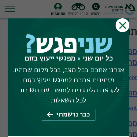
חיפוש
סיור וירטואלי
התחברות
Ski
תגית חיפוש:
תעשייה
t
שני
פגש
?
conten
מפגש עם המחלקה לניהול – תארים
כל יום שני
מפגשי ייעוץ בזום
מתקדמים
אנחנו אתכם בכל מצב, בכל מקום שתהיו.
on
Leave a Comment
מזמינים אתכם למפגש ייעוץ בזום
מפגש
לקראת הלימודים לתואר, עם תשובות
מפגש עם המחלקה לניהול
עם
המחלקה
לכל השאלות
לניהול
on
Leave a Comment
כבר נרשמתי
–
מפגש
תארים
מפגש עם המחלקה לניהול – תארים
עם
מתקדמים
המחלקה
מתקדמים