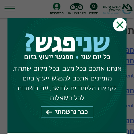
חיפוש
סיור וירטואלי
התחברות
Ski
תגית חיפוש:
תואר שני בכימיה
t
שני
פגש
?
conten
מפגש עם המחלקה לכימיה – תארים
כל יום שני
מפגשי ייעוץ בזום
מתקדמים
אנחנו אתכם בכל מצב, בכל מקום שתהיו.
on
Leave a Comment
מזמינים אתכם למפגש ייעוץ בזום
מפגש
לקראת הלימודים לתואר, עם תשובות
מפגש עם המחלקה לכימיה
עם
המחלקה
לכל השאלות
לכימיה
on
Leave a Comment
כבר נרשמתי
–
מפגש
תארים
מפגש עם המחלקה לכימיה – תארים
עם
מתקדמים
המחלקה
מתקדמים