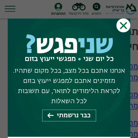
חיפוש
סיור וירטואלי
התחברות
Ski
תגית חיפוש:
תואר שני בייעוץ
t
שני
פגש
?
conten
חינוכי ללא תיזה
כל יום שני
מפגשי ייעוץ בזום
מפגש עם הפקולטה לחינוך – תארים
אנחנו אתכם בכל מצב, בכל מקום שתהיו.
מתקדמים
מזמינים אתכם למפגש ייעוץ בזום
לקראת הלימודים לתואר, עם תשובות
מפגש עם הפקולטה לחינוך – תארים
לכל השאלות
מתקדמים
כבר נרשמתי
מפגש עם הפקולטה לחינוך – תארים
מתקדמים