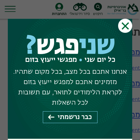
חיפוש
סיור וירטואלי
התחברות
Ski
תגית חיפוש:
רפואה
t
שני
פגש
?
conten
מפגש עם הפקולטה לרפואה
כל יום שני
מפגשי ייעוץ בזום
on
Leave a Comment
אנחנו אתכם בכל מצב, בכל מקום שתהיו.
מפגש
מזמינים אתכם למפגש ייעוץ בזום
מפגש עם הפקולטה לרפואה
עם
הפקולטה
לקראת הלימודים לתואר, עם תשובות
לרפואה
on
Leave a Comment
לכל השאלות
מפגש
מפגש עם הפקולטה לרפואה
עם
כבר נרשמתי
הפקולטה
לרפואה
on
Leave a Comment
מפגש