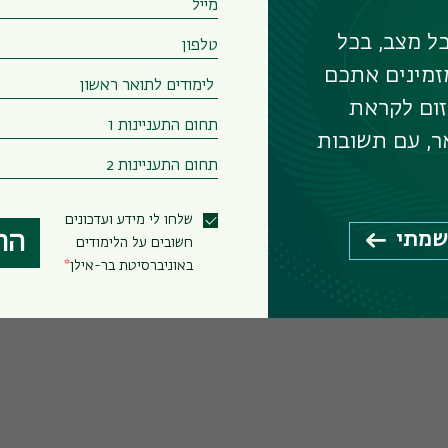
זי
ל מצב, בכל
זמינים אתכם
זום לקראת
ר, עם תשובות
שלחו לי מידע ועדכונים
שמתי
הר
חשובים על הלימודים
באוניברסיטת בר-אילן