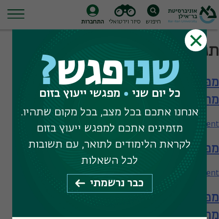
חיפוש
סיור וירטואלי
התחברות
Ski
תגית חיפוש:
קליניקות
t
שני
פגש
?
conten
מפגש עם המחלקה לפסיכולוגיה – תארים
כל יום שני
מפגשי ייעוץ בזום
מתקדמים
אנחנו אתכם בכל מצב, בכל מקום שתהיו.
on
Leave a Comment
מזמינים אתכם למפגש ייעוץ בזום
מפגש
לקראת הלימודים לתואר, עם תשובות
מפגש עם המחלקה לפסיכולוגיה
עם
המחלקה
לכל השאלות
לפסיכולוגיה
on
Leave a Comment
כבר נרשמתי
–
מפגש
תארים
מפגש עם המחלקה לפסיכולוגיה – תארים
עם
מתקדמים
המחלקה
מתקדמים