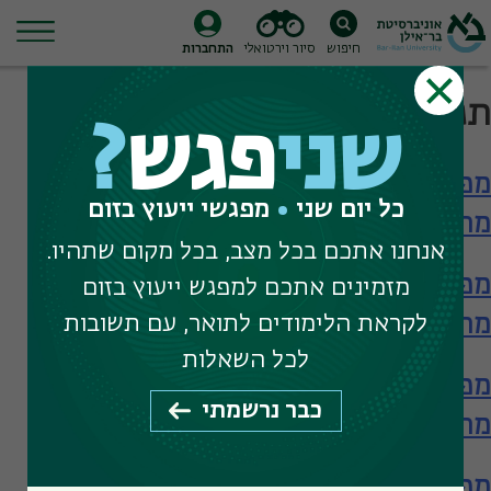
חיפוש
סיור וירטואלי
התחברות
Ski
תגית חיפוש:
קוגניטיבית
t
שני
פגש
?
conten
מפגש עם הפקולטה לחינוך – תארים
כל יום שני
מפגשי ייעוץ בזום
מתקדמים
אנחנו אתכם בכל מצב, בכל מקום שתהיו.
מפגש עם הפקולטה לחינוך – תארים
מזמינים אתכם למפגש ייעוץ בזום
מתקדמים
לקראת הלימודים לתואר, עם תשובות
לכל השאלות
מפגש עם הפקולטה לחינוך – תארים
כבר נרשמתי
מתקדמים
מפגש עם ביה"ס להכשרת מורים – תעודת