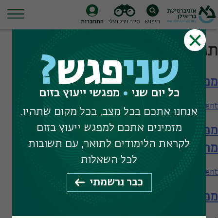
חיפוש
סיור וירטואלי
התחברות
Ski
תגית חיפוש:
קאנט
t
שני
פגש
?
conten
מפגש עם המחלקה לפילוסופיה
כל יום שני
מפגשי ייעוץ בזום
on
Leave a Comment
אנחנו אתכם בכל מצב, בכל מקום שתהיו.
מפגש
מזמינים אתכם למפגש ייעוץ בזום
מפגש עם המחלקה לפילוסופיה – תארים
עם
המחלקה
לקראת הלימודים לתואר, עם תשובות
מתקדמים
לפילוסופיה
לכל השאלות
on
Leave a Comment
כבר נרשמתי
מפגש
מפגש עם המחלקה לפילוסופיה
עם
המחלקה