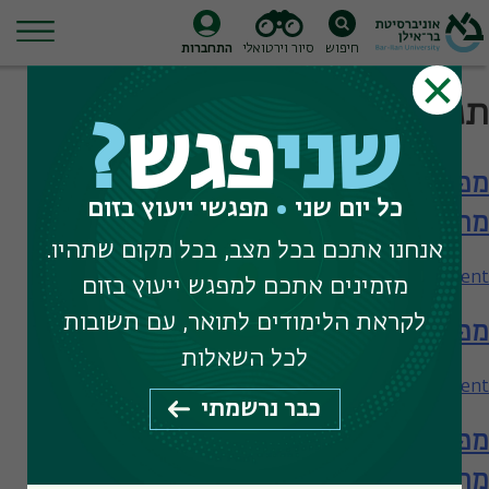
חיפוש
סיור וירטואלי
התחברות
Ski
תגית חיפוש:
עיתון
t
שני
פגש
?
conten
מפגש עם בית הספר לתקשורת – תארים
כל יום שני
מפגשי ייעוץ בזום
מתקדמים
אנחנו אתכם בכל מצב, בכל מקום שתהיו.
on
Leave a Comment
מזמינים אתכם למפגש ייעוץ בזום
מפגש
לקראת הלימודים לתואר, עם תשובות
מפגש עם בית הספר לתקשורת
עם
בית
לכל השאלות
הספר
on
Leave a Comment
כבר נרשמתי
לתקשורת
מפגש
–
מפגש עם בית הספר לתקשורת – תארים
עם
תארים
בית
מתקדמים
מתקדמים