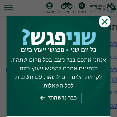
חיפוש
סיור וירטואלי
התחברות
Ski
תגית חיפוש:
עבריינים
t
שני
פגש
?
conten
מפגש עם המחלקה לקרימינולוגיה
כל יום שני
מפגשי ייעוץ בזום
on
Leave a Comment
אנחנו אתכם בכל מצב, בכל מקום שתהיו.
מפגש
מזמינים אתכם למפגש ייעוץ בזום
מפגש עם המחלקה לקרימינולוגיה – תארים
עם
המחלקה
לקראת הלימודים לתואר, עם תשובות
מתקדמים
לקרימינולוגיה
לכל השאלות
on
Leave a Comment
כבר נרשמתי
מפגש
מפגש עם המחלקה לקרימינולוגיה
עם
המחלקה