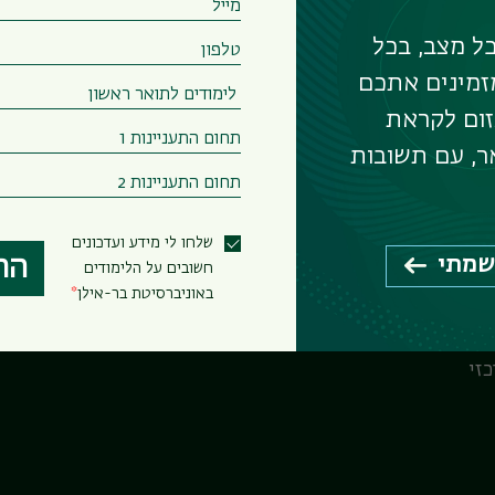
ל מצב, בכל
זמינים אתכם
– תארים מתקדמים
זום לקראת
ר, עם תשובות
שלחו לי מידע ועדכונים
שמתי
הר
חשובים על הלימודים
באוניברסיטת בר-אילן
זי