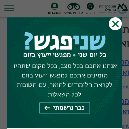
חיפוש
סיור וירטואלי
התחברות
Ski
תגית חיפוש:
סוציולוגיה
t
שני
פגש
?
conten
ואנתרופולוגיה
כל יום שני
מפגשי ייעוץ בזום
מפגש עם המחלקה לסוציולוגיה
אנחנו אתכם בכל מצב, בכל מקום שתהיו.
ואנתרופולוגיה – תארים מתקדמים
מזמינים אתכם למפגש ייעוץ בזום
לקראת הלימודים לתואר, עם תשובות
on
Leave a Comment
מפגש
לכל השאלות
מפגש עם המחלקה לסוציולוגיה
עם
כבר נרשמתי
המחלקה
ואנתרופולוגיה
לסוציולוגיה
ואנתרופולוגיה
on
Leave a Comment
–