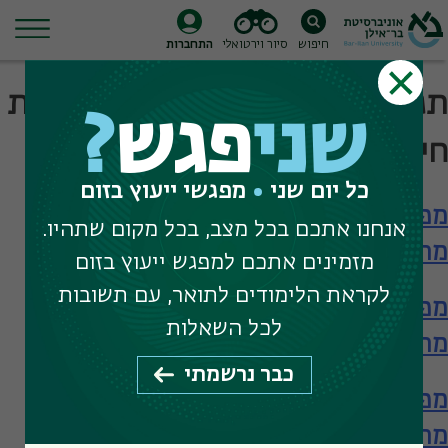
חיפוש
סיור וירטואלי
התחברות
Ski
תגית חיפוש:
ניהול ופיתוח מערכות
t
שני
פגש
?
conten
חינוך
כל יום שני
מפגשי ייעוץ בזום
מפגש עם הפקולטה לחינוך – תארים
אנחנו אתכם בכל מצב, בכל מקום שתהיו.
מתקדמים
מזמינים אתכם למפגש ייעוץ בזום
לקראת הלימודים לתואר, עם תשובות
מפגש עם הפקולטה לחינוך – תארים
לכל השאלות
מתקדמים
כבר נרשמתי
מפגש עם הפקולטה לחינוך – תארים
מתקדמים