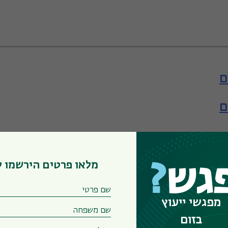
ם
ם
ם
אה
מלאו פרטים הירשמו 
גש
?
מפגשי ייעוץ
בזום
אה