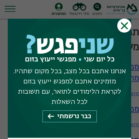
חיפוש
סיור וירטואלי
התחברות
Ski
תגית חיפוש:
משפטים ללא
t
שני
פגש
?
conten
משפטנים
כל יום שני
מפגשי ייעוץ בזום
מפגש עם הפקולטה למשפטים – תארים
אנחנו אתכם בכל מצב, בכל מקום שתהיו.
מתקדמים
מזמינים אתכם למפגש ייעוץ בזום
לקראת הלימודים לתואר, עם תשובות
on
Leave a Comment
מפגש
לכל השאלות
מפגש עם הפקולטה למשפטים
עם
כבר נרשמתי
הפקולטה
למשפטים
on
Leave a Comment
–
מפגש
תארים