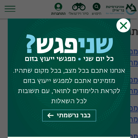
חיפוש
סיור וירטואלי
התחברות
Ski
תגית חיפוש:
מנהיגות
t
שני
פגש
?
conten
מפגש עם הפקולטה לחינוך – תארים
כל יום שני
מפגשי ייעוץ בזום
מתקדמים
אנחנו אתכם בכל מצב, בכל מקום שתהיו.
מפגש עם הפקולטה לחינוך – תארים
מזמינים אתכם למפגש ייעוץ בזום
מתקדמים
לקראת הלימודים לתואר, עם תשובות
לכל השאלות
מפגש עם הפקולטה לחינוך – תארים
כבר נרשמתי
מתקדמים
מפגש עם ביה"ס להכשרת מורים – תעודת