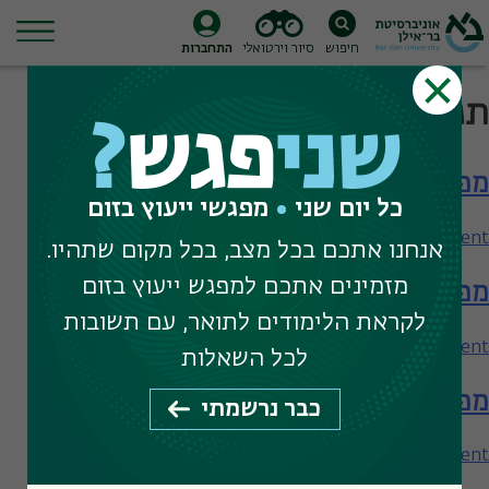
חיפוש
סיור וירטואלי
התחברות
Ski
תגית חיפוש:
מינהל עסקים
t
שני
פגש
?
conten
מפגש עם בית הספר למנהל עסקים
כל יום שני
מפגשי ייעוץ בזום
on
Leave a Comment
אנחנו אתכם בכל מצב, בכל מקום שתהיו.
מפגש
מזמינים אתכם למפגש ייעוץ בזום
מפגש עם בית הספר למנהל עסקים
עם
בית
לקראת הלימודים לתואר, עם תשובות
הספר
on
Leave a Comment
לכל השאלות
למנהל
מפגש
עסקים
מפגש עם בית הספר למנהל עסקים
עם
כבר נרשמתי
בית
הספר
on
Leave a Comment
למנהל
מפגש