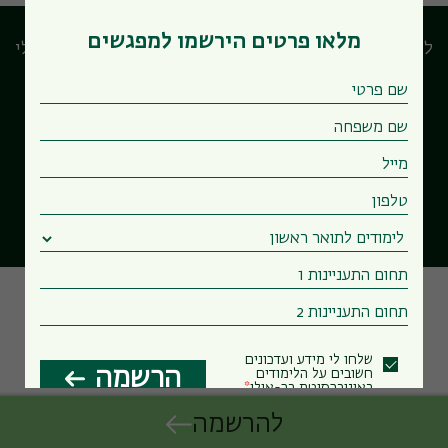
עסקים
עם
מלאו פרטים הירשמו למפגשים
בית
לוח המפגשים המרכזי
הבחירות שלי
הספר
למנהל
עסקים
Powered by Forms-Wizard
שלחו לי מידע ועדכונים
הרשמה
חשובים על הלימודים
באוניברסיטת בר-אילן
להרשמה