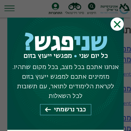
חיפוש
סיור וירטואלי
התחברות
Ski
תגית חיפוש:
מחקר בערבית
t
שני
פגש
?
conten
מפגש עם המחלקה לערבית – תארים
כל יום שני
מפגשי ייעוץ בזום
מתקדמים
אנחנו אתכם בכל מצב, בכל מקום שתהיו.
on
Leave a Comment
מזמינים אתכם למפגש ייעוץ בזום
מפגש
לקראת הלימודים לתואר, עם תשובות
מפגש עם המחלקה לערבית
עם
המחלקה
לכל השאלות
לערבית
on
Leave a Comment
כבר נרשמתי
–
מפגש
תארים
מפגש עם המחלקה לערבית – תארים
עם
מתקדמים
המחלקה
מתקדמים