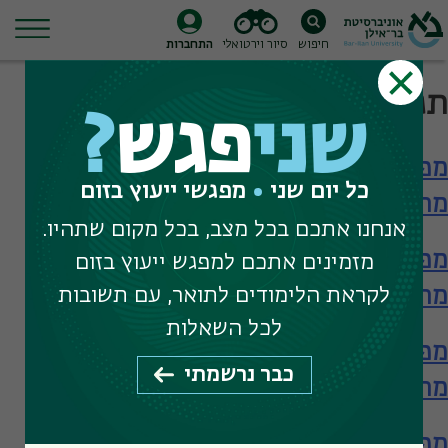
חיפוש
סיור וירטואלי
התחברות
Ski
תגית חיפוש:
מחקר בייעוץ חינוכי
t
שני
פגש
?
conten
מפגש עם הפקולטה לחינוך – תארים
כל יום שני
מפגשי ייעוץ בזום
מתקדמים
אנחנו אתכם בכל מצב, בכל מקום שתהיו.
מפגש עם הפקולטה לחינוך – תארים
מזמינים אתכם למפגש ייעוץ בזום
מתקדמים
לקראת הלימודים לתואר, עם תשובות
לכל השאלות
מפגש עם הפקולטה לחינוך – תארים
כבר נרשמתי
מתקדמים
מפגש עם ביה"ס להכשרת מורים – תעודת