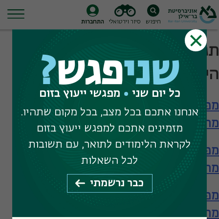
חיפוש
סיור וירטואלי
התחברות
Ski
תגית חיפוש:
מחקר בהתפתחות
t
שני
פגש
?
conten
הילד
כל יום שני
מפגשי ייעוץ בזום
מפגש עם הפקולטה לחינוך – תארים
אנחנו אתכם בכל מצב, בכל מקום שתהיו.
מתקדמים
מזמינים אתכם למפגש ייעוץ בזום
לקראת הלימודים לתואר, עם תשובות
מפגש עם הפקולטה לחינוך – תארים
לכל השאלות
מתקדמים
כבר נרשמתי
מפגש עם הפקולטה לחינוך – תארים
מתקדמים