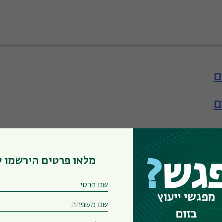
ם
ם
ם
אה
מלאו פרטים הירשמו 
גש
?
מפגשי ייעוץ
בזום
אה