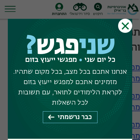
חיפוש
סיור וירטואלי
התחברות
Ski
תגית חיפוש:
מדעי הלמידה
t
שני
פגש
?
conten
וההוראה
כל יום שני
מפגשי ייעוץ בזום
מפגש עם הפקולטה לחינוך – תארים
אנחנו אתכם בכל מצב, בכל מקום שתהיו.
מתקדמים
מזמינים אתכם למפגש ייעוץ בזום
לקראת הלימודים לתואר, עם תשובות
מפגש עם הפקולטה לחינוך – תארים
לכל השאלות
מתקדמים
כבר נרשמתי
מפגש עם הפקולטה לחינוך – תארים
מתקדמים