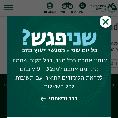
חיפוש
סיור וירטואלי
התחברות
Ski
Nothing Found
t
שני
פגש
?
conten
It seems we can’t find what you’re looking for. Perhaps
כל יום שני
מפגשי ייעוץ בזום
searching can help.
אנחנו אתכם בכל מצב, בכל מקום שתהיו.
יפוש:
מזמינים אתכם למפגש ייעוץ בזום
לקראת הלימודים לתואר, עם תשובות
לוח המפגשים המרכזי
הבחירות שלי
לכל השאלות
כבר נרשמתי