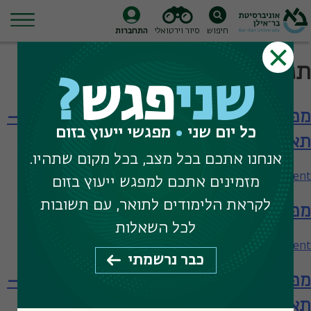
חיפוש
סיור וירטואלי
התחברות
Ski
תגית חיפוש:
יחב"ל
t
שני
פגש
?
conten
מפגש עם המחלקה ללימודי המזרח התיכון –
כל יום שני
מפגשי ייעוץ בזום
תארים מתקדמים
אנחנו אתכם בכל מצב, בכל מקום שתהיו.
on
Leave a Comment
מזמינים אתכם למפגש ייעוץ בזום
מפגש
לקראת הלימודים לתואר, עם תשובות
מפגש עם המחלקה ללימודי המזרח התיכון
עם
המחלקה
לכל השאלות
ללימודי
on
Leave a Comment
כבר נרשמתי
המזרח
מפגש
התיכון
מפגש עם המחלקה ללימודי המזרח התיכון –
עם
–
המחלקה
תארים מתקדמים
תארים