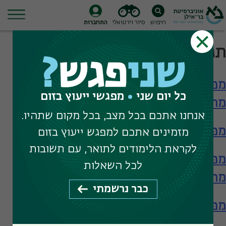
חיפוש
סיור וירטואלי
התחברות
Ski
תגית חיפוש:
טכנולוגיות מידע
t
שני
פגש
?
conten
מפגש עם המחלקה למדעי המידע – תארים
כל יום שני
מפגשי ייעוץ בזום
מתקדמים
אנחנו אתכם בכל מצב, בכל מקום שתהיו.
מפגש עם המחלקה למדעי המידע
מזמינים אתכם למפגש ייעוץ בזום
לקראת הלימודים לתואר, עם תשובות
מפגש עם המחלקה למדעי המידע – תארים
לכל השאלות
מתקדמים
כבר נרשמתי
מפגש עם המחלקה למדעי המידע