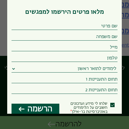
מפגש עם המחלקה למדעי המידע – תארים
מלאו פרטים הירשמו למפגשים
מתקדמים
מפגש עם המחלקה למדעי המידע
on
Leave a Comment
מפגש
עם
המחלקה
לוח המפגשים המרכזי
הבחירות שלי
למדעי
המידע
שלחו לי מידע ועדכונים
הרשמה
חשובים על הלימודים
Powered by Forms-Wizard
באוניברסיטת בר-אילן
להרשמה