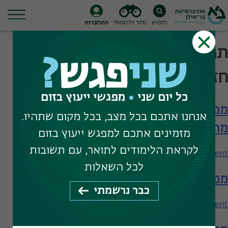
חיפוש
סיור וירטואלי
התחברות
Ski
תגית חיפוש:
טכנולוגיה ומדיה
t
שני
פגש
?
conten
חזותית
כל יום שני
מפגשי ייעוץ בזום
מפגש עם המחלקה למוזיקה – תארים
אנחנו אתכם בכל מצב, בכל מקום שתהיו.
מתקדמים
מזמינים אתכם למפגש ייעוץ בזום
לקראת הלימודים לתואר, עם תשובות
on
Leave a Comment
מפגש
לכל השאלות
מפגש עם המחלקה למוזיקה
עם
כבר נרשמתי
המחלקה
למוזיקה
on
Leave a Comment
–
מפגש
תארים