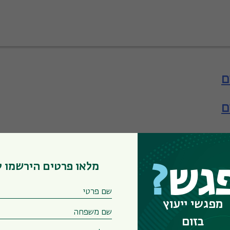
ם
ם
ם
אה
מלאו פרטים הירשמו 
גש
?
מפגשי ייעוץ
בזום
אה