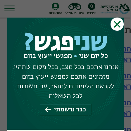
חיפוש
סיור וירטואלי
התחברות
Ski
תגית חיפוש:
חישוביות עצבית
t
שני
פגש
?
conten
מפגש עם התוכנית למדעי המוח לתואר
כל יום שני
מפגשי ייעוץ בזום
ראשון
אנחנו אתכם בכל מצב, בכל מקום שתהיו.
מפגש עם התוכנית למדעי המוח לתואר
מזמינים אתכם למפגש ייעוץ בזום
ראשון
לקראת הלימודים לתואר, עם תשובות
לכל השאלות
מפגש עם התוכנית למדעי המוח לתואר
כבר נרשמתי
ראשון
מפגש עם המרכז לחקר המוח – תארים