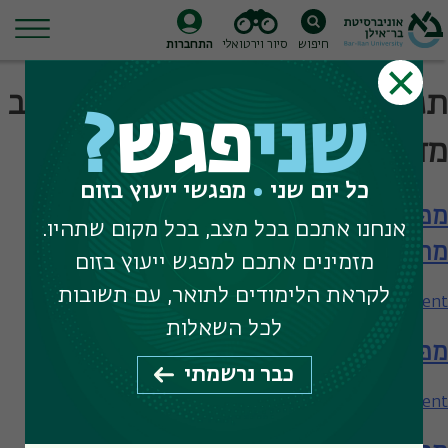
חיפוש
סיור וירטואלי
התחברות
Ski
תגית חיפוש:
הנדסת חשמל משולב
t
שני
פגש
?
conten
מדעי המוח
כל יום שני
מפגשי ייעוץ בזום
מפגש עם הפקולטה להנדסה – תארים
אנחנו אתכם בכל מצב, בכל מקום שתהיו.
מתקדמים
מזמינים אתכם למפגש ייעוץ בזום
לקראת הלימודים לתואר, עם תשובות
on
Leave a Comment
מפגש
לכל השאלות
מפגש עם הפקולטה להנדסה
עם
כבר נרשמתי
הפקולטה
להנדסה
on
Leave a Comment
–
מפגש
תארים