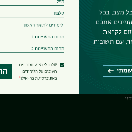
ה – תארים מתקדמים
ל מצב, בכל
זמינים אתכם
ה
זום לקראת
ר, עם תשובות
ה – תארים מתקדמים
שלחו לי מידע ועדכונים
שמתי
הר
חשובים על הלימודים
באוניברסיטת בר-אילן
זי