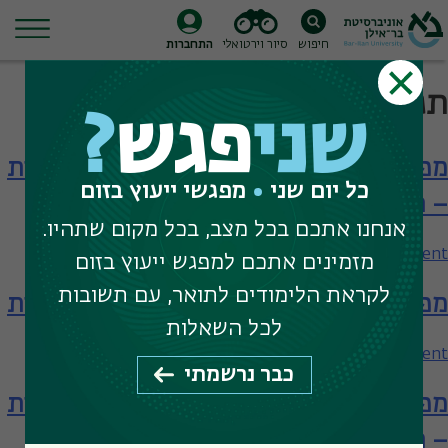
חיפוש
סיור וירטואלי
התחברות
Ski
תגית חיפוש:
בלשנות
t
שני
פגש
?
conten
מפגש עם המחלקה לבלשנות וספרות אנגלית
כל יום שני
מפגשי ייעוץ בזום
– תארים מתקדמים
אנחנו אתכם בכל מצב, בכל מקום שתהיו.
on
Leave a Comment
מזמינים אתכם למפגש ייעוץ בזום
מפגש
לקראת הלימודים לתואר, עם תשובות
מפגש עם המחלקה לבלשנות וספרות אנגלית
עם
המחלקה
לכל השאלות
לבלשנות
on
Leave a Comment
כבר נרשמתי
וספרות
מפגש
אנגלית
מפגש עם המחלקה לבלשנות וספרות אנגלית
עם
–
המחלקה
– תארים מתקדמים
תארים