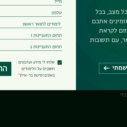
ל מצב, בכל
זמינים אתכם
– תארים מתקדמים
זום לקראת
ר, עם תשובות
שלחו לי מידע ועדכונים
שמתי
הר
חשובים על הלימודים
באוניברסיטת בר-אילן
זי