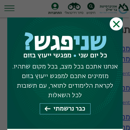
חיפוש
סיור וירטואלי
התחברות
Ski
תגית חיפוש:
אסתטיקה
t
שני
פגש
?
conten
מפגש עם המחלקה לפילוסופיה – תארים
כל יום שני
מפגשי ייעוץ בזום
מתקדמים
אנחנו אתכם בכל מצב, בכל מקום שתהיו.
on
Leave a Comment
מזמינים אתכם למפגש ייעוץ בזום
מפגש
לקראת הלימודים לתואר, עם תשובות
מפגש עם המחלקה לפילוסופיה
עם
המחלקה
לכל השאלות
לפילוסופיה
on
Leave a Comment
כבר נרשמתי
–
מפגש
תארים
מפגש עם המחלקה לפילוסופיה – תארים
עם
מתקדמים
המחלקה
מתקדמים