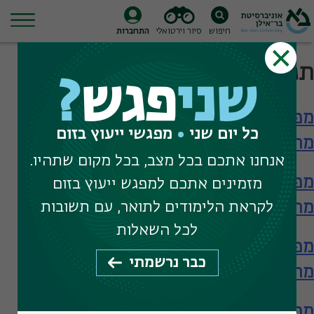
חיפוש
סיור וירטואלי
התחברות
Ski
תגית חיפוש:
איריס בן דוד
t
שני
פגש
?
conten
מפגש עם הפקולטה לחינוך – תארים
כל יום שני
מפגשי ייעוץ בזום
מתקדמים
אנחנו אתכם בכל מצב, בכל מקום שתהיו.
מפגש עם הפקולטה לחינוך – תארים
מזמינים אתכם למפגש ייעוץ בזום
מתקדמים
לקראת הלימודים לתואר, עם תשובות
לכל השאלות
מפגש עם הפקולטה לחינוך – תארים
כבר נרשמתי
מתקדמים
מפגש עם ביה"ס להכשרת מורים – תעודת