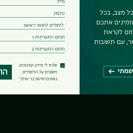
אה
ל מצב, בכל
זמינים אתכם
זום לקראת
אה
ר, עם תשובות
שלחו לי מידע ועדכונים
שמתי
הר
חשובים על הלימודים
באוניברסיטת בר-אילן
זי