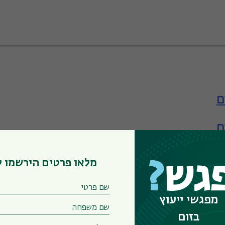
ם
ם
ם
מלאו פרטים הירשמו 
גש
?
אה
מפגשי ייעוץ
בזום