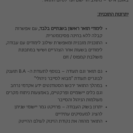
באופן אישי – משלב הרישום ועד לסיום התואר.
יתרונות התוכנית
:
לימודי תואר ראשון בשנתיים בלבד,
עם אפשרות
קבלה ללא בחינה פסיכומטרית.
התוכנית מובנית ומאפשרת שילוב לימודים עם עבודה,
לימודים בשעות אחר הצהריים ושישי במתכונת
משולבת קמפוס / זום
גם תואר וגם תעודה – בנוסף לתעודת ה- B.A תוענק
לבוגרים תעודת "מבוא לסייבר ניהולי"
במהלך התואר ירכשו הסטודנטים ידע אקדמי נרחב
וגם כלים יישומיים ופרקטיים, באמצעות ניתוח מקרים
מעולמות הניהול והסייבר
יתרון בשוק העבודה – פרויקט גמר יישומי שניתן
להציג למעסיקים עתידיים
התואר מהווה את נקודת הזינוק לעולם ההייטק