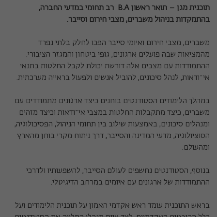
תוכנית מגן – תואר ראשון
B.A
רב תחומי במדעי החברה,
בהתמקדות בניהול משברים, מצבי חירום וסייבר.
משברים, מצבי חירום ואיומי סייבר הפכו לחלק בלתי נפרד
מהמציאות שבה פועלים ארגונים, גופי ביטחון והמגזר הציבורי.
ההתמודדות עם מצבים אלה דורשת יכולת לקבל החלטות בתנאי
אי־ודאות, לנהל סיכונים, להוביל אנשים ולפעול בראייה מערכתית.
במהלך הלימודים הסטודנטים בוחנים כיצד ארגונים מתמודדים עם
משברים, כיצד מתקבלות החלטות במצבי אי־ודאות וכיצד מזהים
ומנהלים סיכונים, באמצעות שילוב בין תחומי הניהול, הפסיכולוגיה,
הסוציולוגיה, מדעי המדינה והסייבר, דרך ניתוח מקרי בוחן מהארץ
ומהעולם.
בנוסף, הסטודנטים נחשפים לעולם הסייבר, להשפעותיו ולדרכי
ההתמודדות של ארגונים עם איומים במרחב הדיגיטלי.
בראש התוכנית עומד ראש אקדמי האמון על תוכנית הלימודים ועל