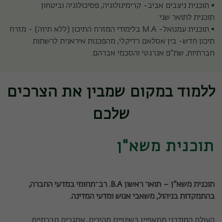
• תוכנית ניצבים אביב- קרימינולוגיה, פסיכולוגיה וביטחון
תוכנית לתואר שני:
• תוכנית עמנואל- M.A בלימודי המזרח התיכון (ללא תיזה) - מזרח
תיכון חדש- בין אסלאם רדיקלי, מהפכנות איראנית לרשתות
חברתיות, שת"פ אנרגטי והסכמי אברהם.
ללמוד במקום שמבין את הצרכים
שלכם
תוכנית משא"ן
תוכנית משא"ן – תואר ראשון
B.A.
רב־תחומי במדעי החברה,
בהתמקדות בניהול, משאבי אנוש ומדעי המדינה
.
העולם המודרני מתאפיין בשינויים מהירים, אתגרים חברתיים