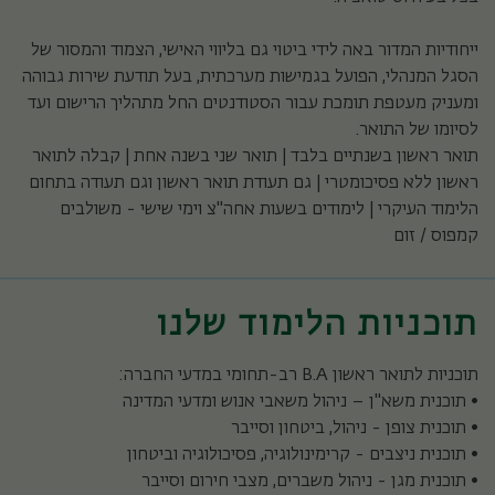
ייחודיות המדור באה לידי ביטוי גם בליווי האישי, הצמוד והמסור של
הסגל המנהלי, הפועל בגמישות מערכתית, בעל תודעת שירות גבוהה
ומעניק מעטפת תומכת עבור הסטודנטים החל מתהליך הרישום ועד
לסיומו של התואר.
תואר ראשון בשנתיים בלבד | תואר שני בשנה אחת | קבלה לתואר
ראשון ללא פסיכומטרי | גם תעודת תואר ראשון וגם תעודה בתחום
הלימוד העיקרי | לימודים בשעות אחה"צ וימי שישי - משולבים
קמפוס / זום
תוכניות הלימוד שלנו
תוכניות לתואר ראשון B.A רב-תחומי במדעי החברה:
• תוכנית משא"ן – ניהול משאבי אנוש ומדעי המדינה
• תוכנית צופן - ניהול, ביטחון וסייבר
• תוכנית ניצבים - קרימינולוגיה, פסיכולוגיה וביטחון
• תוכנית מגן - ניהול משברים, מצבי חירום וסייבר