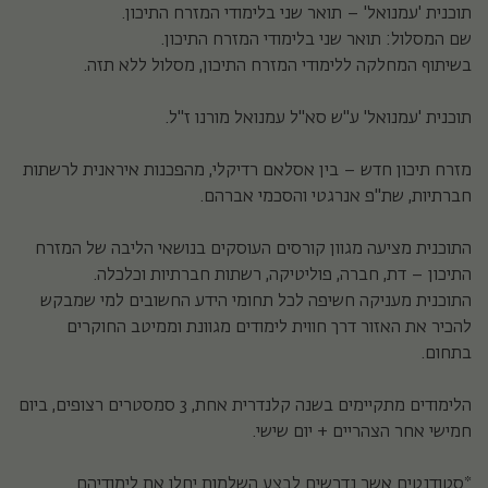
תוכנית 'עמנואל' – תואר שני בלימודי המזרח התיכון.
שם המסלול: תואר שני בלימודי המזרח התיכון.
בשיתוף המחלקה ללימודי המזרח התיכון, מסלול ללא תזה.
תוכנית 'עמנואל' ע"ש סא"ל עמנואל מורנו ז"ל.
מזרח תיכון חדש – בין אסלאם רדיקלי, מהפכנות איראנית לרשתות
חברתיות, שת"פ אנרגטי והסכמי אברהם.
התוכנית מציעה מגוון קורסים העוסקים בנושאי הליבה של המזרח
התיכון – דת, חברה, פוליטיקה, רשתות חברתיות וכלכלה.
התוכנית מעניקה חשיפה לכל תחומי הידע החשובים למי שמבקש
להכיר את האזור דרך חווית לימודים מגוונת וממיטב החוקרים
בתחום.
הלימודים מתקיימים בשנה קלנדרית אחת, 3 סמסטרים רצופים, ביום
חמישי אחר הצהריים + יום שישי.
*סטודנטים אשר נדרשים לבצע השלמות יחלו את לימודיהם