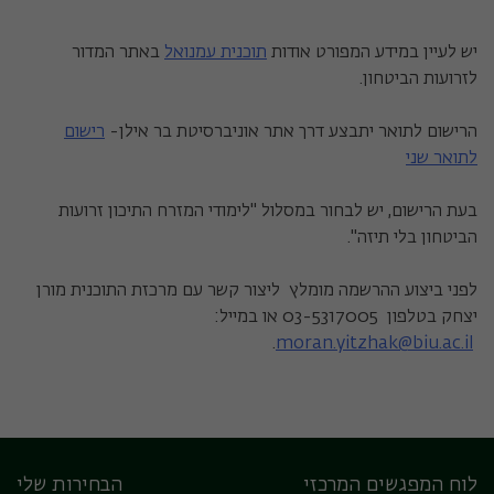
יש לעיין במידע המפורט אודות
תוכנית עמנואל
באתר המדור
לזרועות הביטחון.
הרישום לתואר יתבצע דרך אתר אוניברסיטת בר אילן-
רישום
לתואר שני
בעת הרישום, יש לבחור במסלול "לימודי המזרח התיכון זרועות
הביטחון בלי תיזה".
לפני ביצוע ההרשמה מומלץ ליצור קשר עם מרכזת התוכנית מורן
יצחק בטלפון 03-5317005 או במייל:
.
moran.yitzhak@biu.ac.il
לוח המפגשים המרכזי
הבחירות שלי