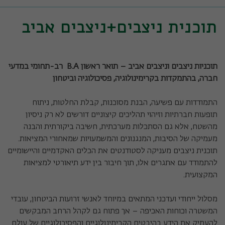
תוכנית ניצבים+ניצבים אביב
תוכניות ניצבים וניצבים אביב – תואר ראשון
B.A
רב-תחומי במדעי
חברה, בהתמקדות בקרימינולוגיה, פסיכולוגיה וביטחון
התמודדות עם פשיעה, הבנת מסוכנות, קבלת החלטות, ניתוח
תופעות חברתיות וזיהוי תהליכים קיצוניים דורשים לא רק ניסיון
מהשטח, אלא גם הסתכלות מערכתית, חשיבה ביקורתית והבנה
מעמיקה של הסיבות, המנגנונים והמשמעויות שמאחורי המציאות.
תוכנית ניצבים מעניקה לסטודנטים את הכלים האקדמיים והיישומיים
להתמודד עם אתגרים אלו, תוך חיבור בין ידע תיאורטי למציאות
המקצועית.
מסלול ייחודי ועדכני המתאים במיוחד לאנשי זרועות הביטחון, עובדי
המשטרה וכוחות האכיפה – אך פתוח גם לקהל הרחב המבקשים
להעמיק את הידע בהיבטים הקרימינולוגיים והפסיכולוגיים של עולם