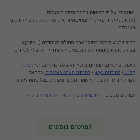
*אנגלית: על פי תוצאות בחינת המיון באנגלית
(אמירנט/אמיר"ם/אמי"ר/פסיכומטרי) יסווגו הסטודנטים לקורסים
באנגלית.
חובה להגיע לרמת 'בסיסי' טרם תחילת הלימודים (=ציון 85
בבחינת המיון). מתחת לרמת בסיסי לא ניתן להתקבל ללימודים.
מועמדים שאינם עומדים בתנאי הקבלה יכולו לפנות ל
מכינה
קד"א
/
לתוכנית 30+
/
למכינת מעבר באנגלית
, בהתאם
לצורך. לבוגרי המכינות יישמרו מספר מקומות בכל כיתת לימוד.
לפרטים נוספים –
תוכנית צופן | המדור לזרועות הביטחון
לפרטים נוספים