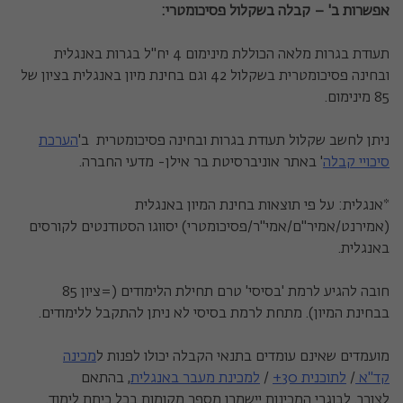
אפשרות ב' – קבלה בשקלול פסיכומטרי:
תעודת בגרות מלאה הכוללת מינימום 4 יח"ל בגרות באנגלית
ובחינה פסיכומטרית בשקלול 42 וגם בחינת מיון באנגלית בציון של
85 מינימום.
ניתן לחשב שקלול תעודת בגרות ובחינה פסיכומטרית ב'
הערכת
סיכויי קבלה
' באתר אוניברסיטת בר אילן- מדעי החברה.
*אנגלית: על פי תוצאות בחינת המיון באנגלית
(אמירנט/אמיר"ם/אמי"ר/פסיכומטרי) יסווגו הסטודנטים לקורסים
באנגלית.
חובה להגיע לרמת 'בסיסי' טרם תחילת הלימודים (=ציון 85
בבחינת המיון). מתחת לרמת בסיסי לא ניתן להתקבל ללימודים.
מועמדים שאינם עומדים בתנאי הקבלה יכולו לפנות ל
מכינה
קד"א
/
לתוכנית 30+
/
למכינת מעבר באנגלית
, בהתאם
לצורך. לבוגרי המכינות יישמרו מספר מקומות בכל כיתת לימוד.