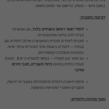
כלל ההיבטים האקדמיים, לצד צוות מנהלי המלווה את הסטודנטים
באופן אישי – משלב הרישום ועד לסיום התואר.
יתרונות התוכנית
:
לימודי תואר ראשון בשנתיים בלבד,
עם אפשרות
קבלה ללא בחינה פסיכומטרית.
תוכנית לימודים מובנית המאפשרת שילוב לימודים עם
עבודה – לימודים בשעות אחר הצהריים ובימי שישי,
במתכונת משולבת קמפוס וזום.
גם תואר וגם תעודה – בנוסף לתעודת ה־B.A. תוענק
תעודה נלווית בתחום
ניהול משברים, מצבי חירום
וסייבר
.
פיתוח חשיבה ניהולית להתמודדות במצבי אי־ודאות,
משברים ואתגרי המציאות המשתנה.
מועד פתיחת הלימודים
: