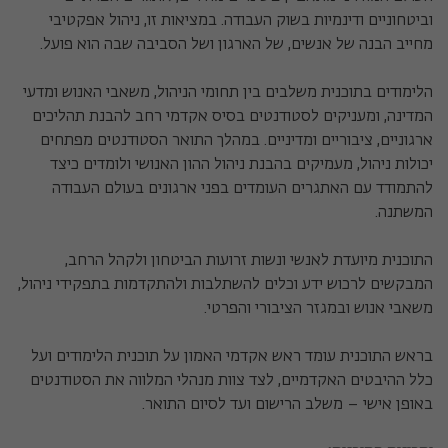
וביטחוניים ודינמיות בשוק העבודה. במציאות זו, ניהול אפקטיבי
מחייב הבנה של אנשים, של הארגון ושל הסביבה שבה הוא פועל.
הלימודים בתוכנית משלבים בין תחומי הניהול, משאבי האנוש ומדעי
המדינה, ומעניקים לסטודנטים בסיס אקדמי רחב להבנת תהליכים
ארגוניים, ציבוריים ומדיניים. במהלך התואר הסטודנטים מפתחים
יכולות ניהול, מעמיקים בהבנת ניהול ההון האנושי ולומדים כיצד
להתמודד עם האתגרים העומדים בפני ארגונים בעולם העבודה
המשתנה.
התוכנית מיועדת לאנשי ונשות זרועות הביטחון ולקהל הרחב,
המבקשים לרכוש ידע וכלים להשתלבות ולהתקדמות בתפקידי ניהול,
משאבי אנוש ובמגזר הציבורי והפרטי.
בראש התוכנית עומד ראש אקדמי האמון על תוכנית הלימודים ועל
כלל ההיבטים האקדמיים, לצד צוות מנהלי המלווה את הסטודנטים
באופן אישי – משלב הרישום ועד לסיום התואר.