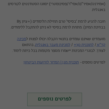
(אמירנט/אמיר"ם/אמי"ר/פסיכומטרי) יסווגו הסטודנטים לקורסים
באנגלית.
חובה להגיע לרמת 'בסיסי' טרם תחילת הלימודים (=ציון 85
בבחינת המיון). מתחת לרמת בסיסי לא ניתן להתקבל ללימודים.
מועמדים שאינם עומדים בתנאי הקבלה יכולו לפנות ל
מכינה
קד"א
/
לתוכנית 30+
/
למכינת מעבר באנגלית
, בהתאם
לצורך. לבוגרי המכינות יישמרו מספר מקומות בכל כיתת לימוד.
לפרטים נוספים-
תוכנית מגן | המדור לזרועות הביטחון
לפרטים נוספים