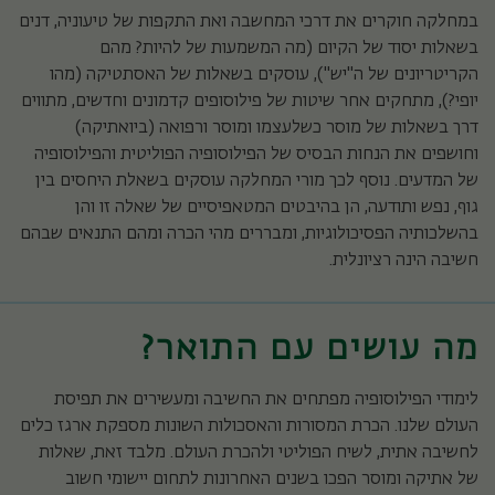
במחלקה חוקרים את דרכי המחשבה ואת התקפות של טיעוניה, דנים
בשאלות יסוד של הקיום (מה המשמעות של להיות? מהם
הקריטריונים של ה"יש"), עוסקים בשאלות של האסתטיקה (מהו
יופי?), מתחקים אחר שיטות של פילוסופים קדמונים וחדשים, מתווים
דרך בשאלות של מוסר כשלעצמו ומוסר ורפואה (ביואתיקה)
וחושפים את הנחות הבסיס של הפילוסופיה הפוליטית והפילוסופיה
של המדעים. נוסף לכך מורי המחלקה עוסקים בשאלת היחסים בין
גוף, נפש ותודעה, הן בהיבטים המטאפיסיים של שאלה זו והן
בהשלכותיה הפסיכולוגיות, ומבררים מהי הכרה ומהם התנאים שבהם
חשיבה הינה רציונלית.
מה עושים עם התואר?
לימודי הפילוסופיה מפתחים את החשיבה ומעשירים את תפיסת
העולם שלנו. הכרת המסורות והאסכולות השונות מספקת ארגז כלים
לחשיבה אתית, לשיח הפוליטי ולהכרת העולם. מלבד זאת, שאלות
של אתיקה ומוסר הפכו בשנים האחרונות לתחום יישומי חשוב