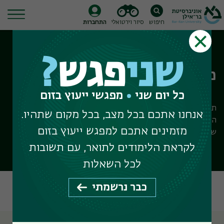
חיפוש
סיור וירטואלי
התחברות
Ski
t
שני
פגש
?
conten
פילוסופיה
כל יום שני
מפגשי ייעוץ בזום
תוכנית הלימודים מקנה לסטודנטים היכרות עם ההיסטוריה של
אנחנו אתכם בכל מצב, בכל מקום שתהיו.
הפילוסופיה על שיטותיה וגישותיה העיקריות, וכן ידע על הנושאים
מזמינים אתכם למפגש ייעוץ בזום
ששימשו את הפילוסופים במהלך ההיסטוריה.
לקראת הלימודים לתואר, עם תשובות
לכל השאלות
על המחלקה
איך מתקבלים
תוכניות לימוד
כבר נרשמתי
איך נרשמים
מלגות