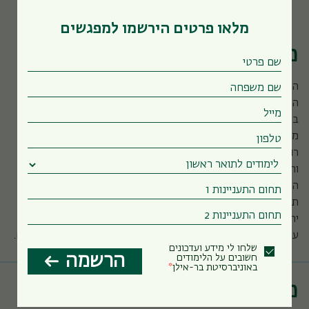
להבין ולעצב את האנושות
מלאו פרטים הירשמו למפגשים
מה לומדים אצלנו?
המחלקה לפילוסופיה מציעה מגוון ייחודי של קורסים בכל תחומי
העניין, עם דגש מיוחד על תולדות הפילוסופיה, וכן קורסים
בפילוסופיה אנליטית ובפילוסופיה קונטיננטלית. לבחירתכם שפע
מסלולי לימוד, סמינרים, הרצאות, הדרכות אישיות ועוד. מכיוון שאנו
רואים בפילוסופיה מדע חובק עולם המתייחס לכל היבטי החיים
והידע האנושי, הסטודנטים יכולים להשתלב בתוכניות משותפות עם
המגמה למחשבת ישראל, הפקולטה למשפטים, תנ"ך, תלמוד,
תושבע"פ, תולדות ישראל ויהדות זמננו, ספרות עם ישראל, אומנות
יהודית, ספרות משווה, לימודים קלאסיים, צרפתיתו תרבות צרפת,
ערבית, היסטוריה כללית מדעי המוח ו-B.A. רב-תחומי במדעי הרוח.
שלחו לי מידע ועדכונים
הרשמה
חשובים על הלימודים
באוניברסיטת בר-אילן
מה חוקרים אצלנו?