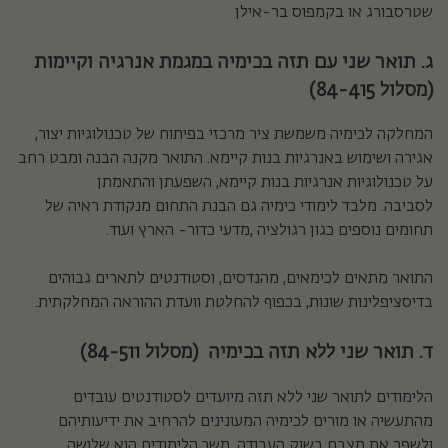
שטרסבורג או בקמפוס בר-אילן
ג. תואר שני עם תזה בכימיה במגמת אנרגיה וקיימות
(מסלול 84-415)
המחלקה לכימיה משמשת ציר מרכזי בפיתוח של טכנולוגיות יצור,
אגירה ושימוש באנרגיות בנות קיימא
.
התואר מקנה הבנה ומבט רחב
על טכנולוגיות אנרגיות בנות קיימא, השפעתן והתאמתן
לסביבה.
מלבד לימודי כימיה
גם הבנת התחום מנקודת ראיה של
תחומים נוספים כגון רגולציה ,מדעי כדור- הארץ ועוד.
התואר מתאים לכימאים, מהנדסים, וסטודנטים לתארים גבוהים
בדיסציפלינות שונות, בכפוף להחלטת וועדת ההוראה המחלקתית.
ד. תואר שני ללא תזה בכימיה
(
מסלול
(84-511
הלימודים לתואר שני ללא תזה מיועדים לסטודנטים עובדים
מהתעשיה או מורים לכימיה המעונינים להרחיב את ידיעותיהם
ולשפר את מצבם בשוק העבודה. משך הלימודים הוא שלושה