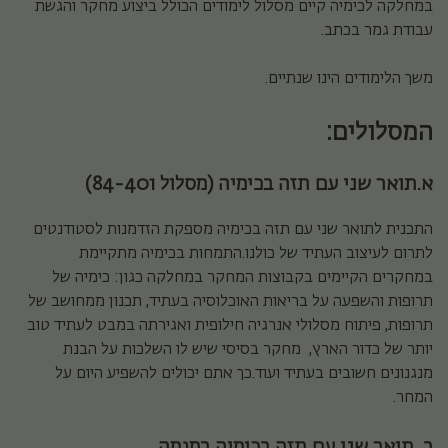
במחלקה לכימיה קיים מסלול לימודים הכולל ביצוע מחקר והגשת
עבודת גמר בכתב
.
משך הלימודים הינו שנתיים
.
המסלולים:
א.
תואר שני עם תזה בכימיה
(
מסלול
(84-401
התכנית לתואר שני עם תזה בכימיה מספקת הזדמנות לסטודנטים
לתרום לעיצוב העתיד של כולנו.התמחות בכימיה מתקיימת
במחקרים הקיימים בקבוצות המחקר במחלקה כגון: כימיה של
תרופות והשפעה על בריאות האוכלוסיה בעתיד, תכנון ממחושב של
תרופות, פיתוח מסלולי אנרגיה חילופית ואגירתה במבט לעתיד טוב
יותר של כדור הארץ, מחקר בסיסי שיש לו השלכות על הבנת
מנגנונים חשובים בעתיד ועוד.כך אתם יכולים להשפיע היום על
המחר.
ב. תואר שני עם תזה בכימיה במגמה