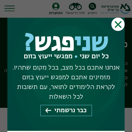
חיפוש
סיור וירטואלי
התחברות
Ski
t
שני
פגש
?
conten
כימיה
כל יום שני
מפגשי ייעוץ בזום
המחלקה לכימיה היא מהמובילות בישראל ובעולם בתחומים כגון
אנחנו אתכם בכל מצב, בכל מקום שתהיו.
אנרגיה מתחדשת, כימיה תרופתית, חישובית, Big data, ננוטכנולוגיה
מזמינים אתכם למפגש ייעוץ בזום
וכימיה של חומרים. המחלקה מזמינה מועמדים בעלי תשוקה למדע
להירשם ללימודי תואר ראשון ותארים מתקדמים במסגרתה.
לקראת הלימודים לתואר, עם תשובות
לכל השאלות
כבר נרשמתי
על המחלקה
איך מתקבלים
תוכניות לימוד
איך נרשמים
מלגות