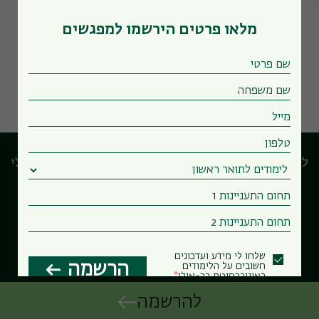
מפגשים קרובים במדור
מלאו פרטים הירשמו למפגשים
לוח המפגשים המרכזי
הבחירות שלי
שלחו לי מידע ועדכונים
הרשמה
Powered by Forms-Wizard
חשובים על הלימודים
באוניברסיטת בר-אילן
להרשמה