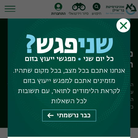
חיפוש
סיור וירטואלי
התחברות
Ski
t
שני
פגש
?
conten
מדור קבלת תלמידים לתואר
כל יום שני
מפגשי ייעוץ בזום
ראשון
אנחנו אתכם בכל מצב, בכל מקום שתהיו.
מזמינים אתכם למפגש ייעוץ בזום
המדור מטפל ברישום לתואר ראשון, רפואה ותעודת הוראה. אם הנך
לקראת הלימודים לתואר, עם תשובות
עומד בתנאים לקבלה אנו שמחים בשמחתך. אם אינך עומד בתנאי
הקבלה יש באפשרותך להתייעץ עם נציגי המדור לקבלת תלמידים
לכל השאלות
כדי לבדוק אפשרויות לשיפור סיכויי קבלתך.
כבר נרשמתי