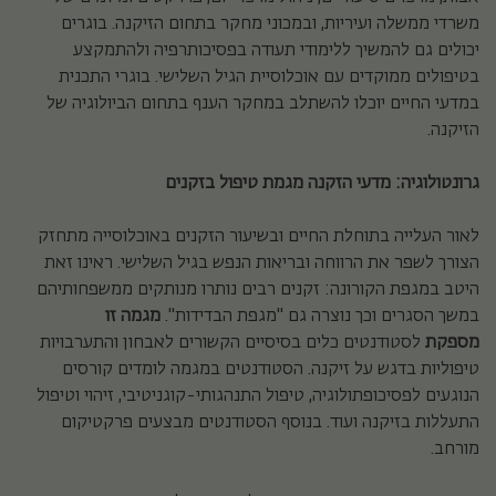
משרדי ממשלה ועיריות, ובמכוני מחקר בתחום הזיקנה. בוגרים
יכולים גם להמשיך ללימודי תעודה בפסיכותרפיה ולהתמקצע
בטיפולים ממוקדים עם אוכלוסיית הגיל השלישי. בוגרי התכנית
במדעי החיים יוכלו להשתלב במחקר הענף בתחום הביולוגיה של
הזיקנה.
גרונטולוגיה: מדעי הזקנה מגמת טיפול בזקנים
לאור העלייה בתוחלת החיים ובשיעור הזקנים באוכלוסייה מתחזק
הצורך לשפר את הרווחה ובריאות הנפש בגיל השלישי. ראינו זאת
היטב במגפת הקורונה: זקנים רבים נותרו מנותקים ממשפחותיהם
במשך הסגרים וכך נוצרה גם "מגפת הבדידות".
מגמה זו
מספקת
לסטודנטים כלים בסיסיים הקשורים לאבחון והתערבויות
טיפוליות בדגש על זיקנה. הסטודנטים במגמה לומדים קורסים
הנוגעים לפסיכופתולוגיה, טיפול התנהגותי-קוגניטיבי, זיהוי וטיפול
התעללות בזיקנה ועוד. בנוסף הסטודנטים מבצעים פרקטיקום
מורחב.