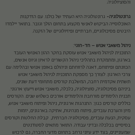
והסוציולוגיה.
גרונטולוגיה-
גרונטולוגיה היא העתיד של כולנו. עם הזדקנות
האוכלוסייה הביקוש לאנשי מקצוע בתחום הולך וגובר. בתואר יילמדו
היבטים פסיכולוגיים, חברתיים ופיזיולוגיים של הזקנה.
ניהול משאבי אנוש – חד-חוגי
:
התוכנית לניהול משאבי אנוש עוסקת בחקר ההון האנושי העובד
בארגון, ומתמקדת בתהליכי ניהול הקשורים לראיון וגיוס אנשים,
הכוונתם ופיתוחם, דאגה לרווחתם וניהולם באופן אנושי ובהלימה עם
צרכי הארגון. לצורך כך מספקת התוכנית לניהול משאבי אנוש
תשתית אקדמית רחבה, המשלבת קורסים מתחומי דעת שונים,
ביניהם פסיכולוגיה, סוציולוגיה, כלכלה, משאבי אנוש וייעוץ ארגוני.
תכנית הלימודים מורחבת והלימודים אורכים כשלוש שנים. הקורסים
כוללים קורסים כגון: התנהגות ארגונית, ניהול ופיתוח משאבי אנוש,
מיון והערכת עובדים, פיתוח מנהיגות, אתיקה בארגונים, יזמות
עסקית, הנעת עובדים, פסיכולוגיה חברתית, קבלת החלטות וקורסים
בסיסיים בכלכלה ובדיני עבודה. התואר מתאים לסטודנטים
שמעוניינים, בצד ידע עיוני נרחב בתחום מדעי החברה, גם לרכוש