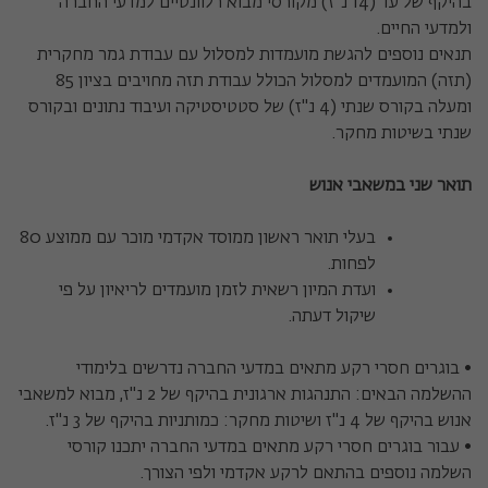
בהיקף של עד (14 נ"ז) מקורסי מבוא רלוונטיים למדעי החברה
ולמדעי החיים.
תנאים נוספים להגשת מועמדות למסלול עם עבודת גמר מחקרית
(תזה) המועמדים למסלול הכולל עבודת תזה מחויבים בציון 85
ומעלה בקורס שנתי (4 נ"ז) של סטטיסטיקה ועיבוד נתונים ובקורס
שנתי בשיטות מחקר.
תואר שני במשאבי אנוש
בעלי תואר ראשון ממוסד אקדמי מוכר עם ממוצע 80
לפחות.
ועדת המיון רשאית לזמן מועמדים לריאיון על פי
שיקול דעתה.
• בוגרים חסרי רקע מתאים במדעי החברה נדרשים בלימודי
ההשלמה הבאים: התנהגות ארגונית בהיקף של 2 נ"ז, מבוא למשאבי
אנוש בהיקף של 4 נ"ז ושיטות מחקר: כמותניות בהיקף של 3 נ"ז.
• עבור בוגרים חסרי רקע מתאים במדעי החברה יתכנו קורסי
השלמה נוספים בהתאם לרקע אקדמי ולפי הצורך.