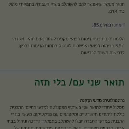
תואר מעשי, שיאפשר להם להשתלב בשוק העבודה בתפקידי ניהול
כוח אדם.
דימות רפואי
BS.c
:
הלימודים בתוכנית דימות רפואי מקנים לסטודנטים תואר אקדמי
B.S.c בדימות רפואי ואפשרות לעיסוק בתחום הדימות בכפוף
לדרישות משרד הבריאות.
תואר שני עם/ בלי תזה
גרונטולוגיה: מדעי הזִקנה
מסלול ייחודי לתואר שני בשיתוף הפקולטה למדעי החיים. התכנית
כוללת לימודים תיאורטיים ומקצועיים עם פרקטיקום מעשי. בוגרי
התכנית במדעי החברה יוכלו להשתלב בתפקידי הדרכה וניהול בבתי
אבות, מרכזים סיעודיים, ניהול מרכזי יום, פרויקטים ומיזמים של