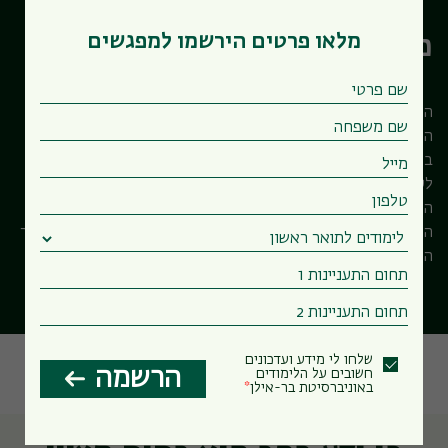
מלאו פרטים הירשמו למפגשים
מדעי חברה ובריאות
המחלקה למדעי חברה ובריאות הינה בית לחשיבה רב תחומית,
המשלב בין מדעי החברה לבין מדעי הבריאות, ומיועד למתעניינים
בתחומים הקשורים לפרט, לקבוצה וליחסים ביניהם, ולמתעתדים
לעסוק בסיוע לאחרים. לימודי התואר הראשון כוללים את מגמת
הפרט (פסיכולוגיה, סוציולוגיה וקרימינולוגיה), מגמת גרונטולוגיה,
התוכנית לניהול משאבי אנוש והתוכנית לדימות רפואי. לימודי התואר
השני כוללים לימודי גרונטולוגיה:מדעי הזקנה ומשאבי אנוש.
על המחלקה
איך מתקבלים
תוכניות לימוד
שלחו לי מידע ועדכונים
הרשמה
חשובים על הלימודים
באוניברסיטת בר-אילן
איך נרשמים
מלגות