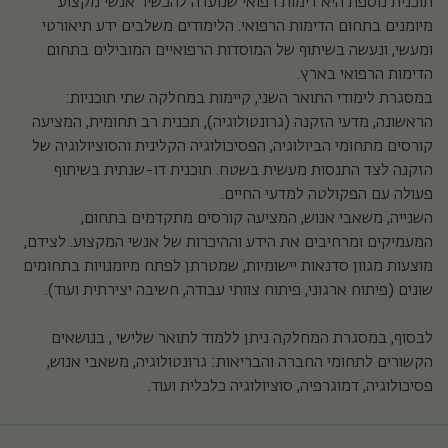
תוכנית נוספת היא דימות רפואי שנועדה להכשיר אנשי מקצוע
מיומנים בתחום הדימות הרפואי. הלימודים משלבים ידע תיאורטי
ומעשי, ונעשה בשיתוף של המוסדות הרפואיים המובילים בתחום
הדימות הרפואי בארץ.
במסגרת לימודי התואר השני, קיימות במחלקה שתי תוכניות:
הראשונה, מדעי הזקנה (גרונטולוגיה), תכנית רב תחומית, המציעה
קורסים מתחומי הביולוגיה, הפסיכולוגיה הקלינית והסוציולוגיה של
הזקנה לצד התנסות מעשית בשטח. תוכנית דו-שנתית בשיתוף
פעולה עם הפקולטה למדעי החיים.
השנייה, משאבי אנוש, המציעה קורסים מתקדמים בתחום,
המעמיקים ומרחיבים את הידע וההיכרות של אנשי המקצוע. לצידם,
מוצעות מגוון סדנאות יישומיות, שמטרתן לפתח מיומנויות בתחומים
שונים (פיתוח ארגוני, פיתוח צוותי עבודה, חשיבה יצירתית ועוד).
לבסוף, במסגרת המחלקה ניתן ללמוד לתואר שלישי , בנושאים
הקשורים לתחומי החברה והבריאות: גרונטולוגיה, משאבי אנוש,
פסיכולוגיה, דמוגרפיה, סוציולוגיה כלכלית ועוד.