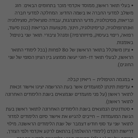
• בעלי תואר ראשון, ממוסד אקדמי מוכר בתחומים הבאים: חוג
משולב למדעי החברה או בשמה החדש: המחלקה למדעי חברה
ובריאות, פסיכולוגיה, מדעי ההתנהגות, עבודה סוציאלית, סוציולוגיה
ואנתרופולוגיה, קרימינולוגיה, חינוך, מקצועות הבריאות (כגון סיעוד,
רפואה, ריפוי בעיסוק, פיזיותרפיה) ומנהל ציבורי. תואר שני בטיפול
באומנות.
• ציון משוקלל בתואר הראשון של 80 לפחות (בכל לימודי התואר
הראשון, לבעלי תואר דו-חוגי יעשה ממוצע בין הציון הסופי של שני
החוגים).
• במגמה הטיפולית – ריאיון קבלה.
• עדיפות תינתן למועמדים אשר בעת ההרשמה יציגו אישור זכאות
לתואר ראשון (על פני מועמדים שנמצאים בשנת הלימודים האחרונה
לתואר ראשון).
• סטודנטים הנמצאים בשנת הלימודים האחרונה לתואר ראשון בעת
הגשת המועמדות – חייבים להגיש את אישור סיום הלימודים למדור
לתואר שני עד סוף חודש דצמבר של שנת הלימודים הראשונה. מילוי
דרישות הקדם (לימודי ההשלמה) בהתאם לרקע אקדמי ולפי הצורך,