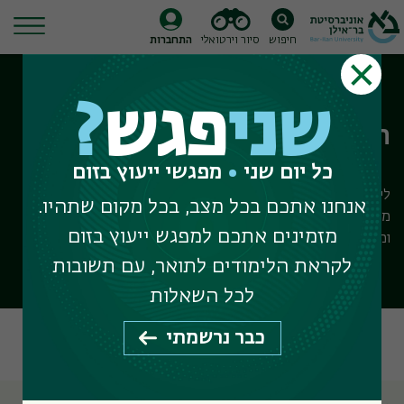
חיפוש
סיור וירטואלי
התחברות
Ski
t
שני
פגש
?
conten
התוכנית ללימודי מגדר
כל יום שני
מפגשי ייעוץ בזום
לימודי מגדר עוסקים בהוויה של הזהות המגדרית של נשים וגברים,
אנחנו אתכם בכל מצב, בכל מקום שתהיו.
מתוך הכרה בהשפעתו של המגדר על כל תחומי הפעילות של האדם
מזמינים אתכם למפגש ייעוץ בזום
ומהווה עיקרון מרכזי בארגון הסדר החברתי.
לקראת הלימודים לתואר, עם תשובות
לכל השאלות
על המחלקה
איך מתקבלים
תוכניות לימוד
כבר נרשמתי
איך נרשמים
מלגות