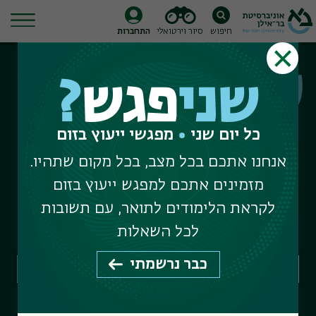
חיפוש
סיור וירטואלי
התחברות
Ski
שני
פגש
?
t
שני
פגש
?
conten
כל יום שני
מפגשי ייעוץ בזום
כל יום שני
מפגשי ייעוץ בזום
אנחנו אתכם בכל מצב, בכל מקום שתהיו.
מזמינים אתכם למפגש ייעוץ בזום
המפגש הבא ב-20 ביולי
לקראת הלימודים לתואר, עם תשובות
תואר ראשון 11:00-10:00
לכל השאלות
תארים מתקדמים 12:00-11:00
כבר נרשמתי
חיפוש פקולטות, מחלקות, תוכניות לימוד ומדורי מנהל